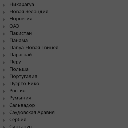
Никарагуа
Новая Зеландия
Норвегия
ОАЭ
Пакистан
Панама
Папуа-Новая Гвинея
Парагвай
Перу
Польша
Португалия
Пуэрто-Рико
Россия
Румыния
Сальвадор
Саудовская Аравия
Сербия
Сингапур