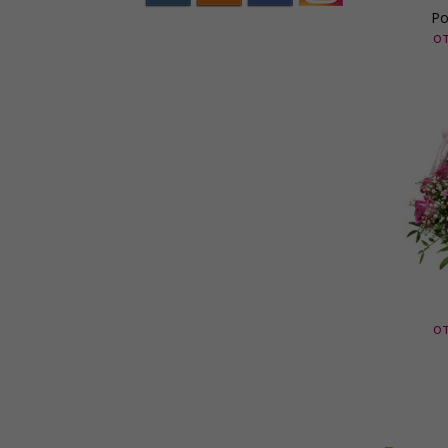
Ро
о
о