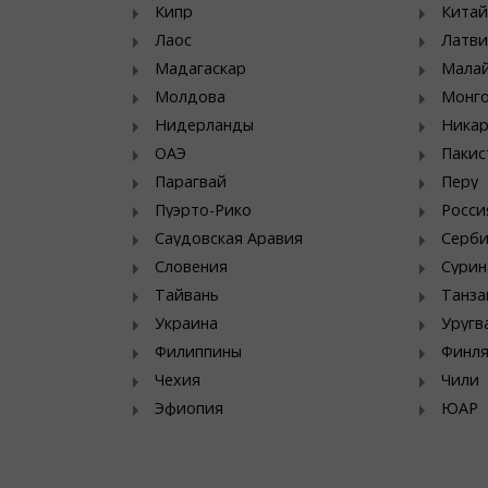
Кипр
Китай
Лаос
Латви
Мадагаскар
Мала
Молдова
Монг
Нидерланды
Никар
ОАЭ
Пакис
Парагвай
Перу
Пуэрто-Рико
Росси
Саудовская Аравия
Серб
Словения
Сурин
Тайвань
Танза
Украина
Уругв
Филиппины
Финл
Чехия
Чили
Эфиопия
ЮАР