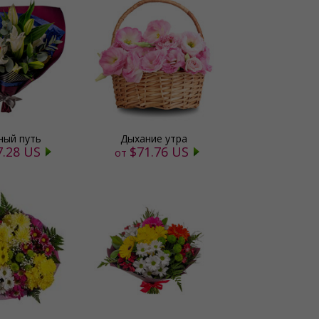
ный путь
Дыхание утра
7.28 US
$71.76 US
от