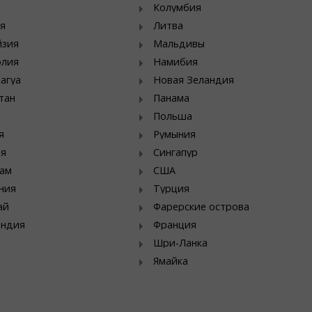
Колумбия
я
Литва
йзия
Мальдивы
олия
Намибия
агуа
Новая Зеландия
тан
Панама
Польша
я
Румыния
ия
Сингапур
ам
США
ния
Турция
ай
Фарерские острова
яндия
Франция
Шри-Ланка
Ямайка