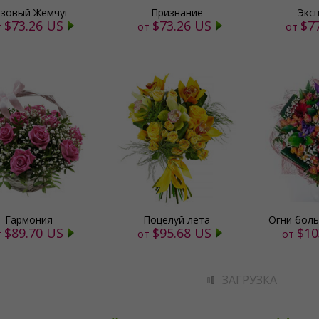
зовый Жемчуг
Признание
Экс
$73.26 US
$73.26 US
$7
т
от
от
Гармония
Поцелуй лета
Огни бол
$89.70 US
$95.68 US
$10
т
от
от
ЗАГРУЗКА