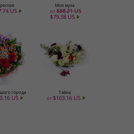
прессия
Моя муза
7.74 US
$88.21 US
от
$79.38 US
ьшого города
Тайна
3.16 US
$103.16 US
от