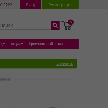
80 0222
Вход
Регистрация
0
од
Акции
Произвольный заказ
Изменить
АФИНЫ