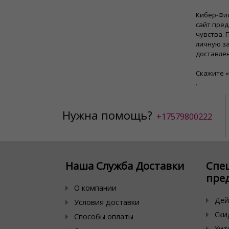
Кибер-Фл
сайт пре
чувства.
личную за
доставле
Скажите «
.
Нужна помощь?
+17579800222
Наша Служба Доставки
Спе
пре
О компании
Дей
Условия доставки
Ски
Способы оплаты
Хит