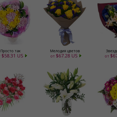
Просто так
Мелодия цветов
Звезд
$58.31 US
$67.28 US
$6
т
от
от