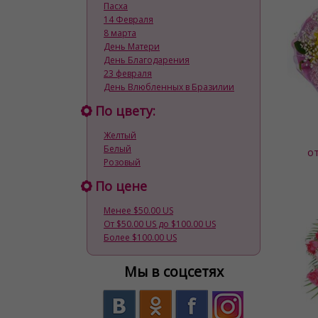
Пасха
14 Февраля
8 марта
День Матери
День Благодарения
23 февраля
День Влюбленных в Бразилии
По цвету:
Желтый
Белый
о
Розовый
По цене
Менее $50.00 US
От $50.00 US до $100.00 US
Более $100.00 US
Мы в соцсетях