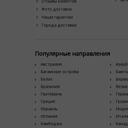
Отзывы клиентов
Фото доставок
Наши гарантии
Города доставки
Популярные направления
Австралия
Азер
Багамские острова
Банг
Белиз
Берму
Бразилия
Велик
Гватемала
Герма
Греция
Грузи
Израиль
Инди
Испания
Итал
Камбоджа
Канад