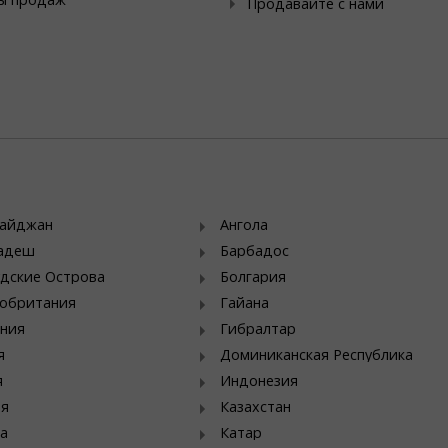
Продавайте с нами
байджан
Ангола
ладеш
Барбадос
дские Острова
Болгария
обритания
Гайана
ния
Гибралтар
я
Доминиканская Республика
я
Индонезия
ия
Казахстан
а
Катар