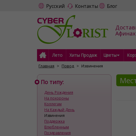
Русский
Контакты
Блог
Достав
Афинах
Лето
Хиты Продаж
Цветы
Кор
Главная
Повод
Извинения
Мест
По типу:
День Рождения
На похороны
Коллегам
На Каждый День
Извинения
Поддержка
Влюбленным
Поздравления