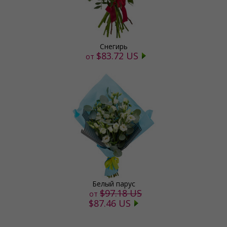
Снегирь
$83.72 US
от
Белый парус
$97.18 US
от
$87.46 US