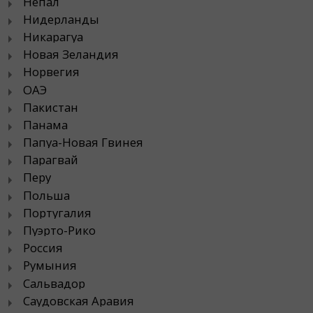
Непал
Нидерланды
Никарагуа
Новая Зеландия
Норвегия
ОАЭ
Пакистан
Панама
Папуа-Новая Гвинея
Парагвай
Перу
Польша
Португалия
Пуэрто-Рико
Россия
Румыния
Сальвадор
Саудовская Аравия