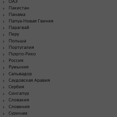
ОАЭ
Пакистан
Панама
Папуа-Новая Гвинея
Парагвай
Перу
Польша
Португалия
Пуэрто-Рико
Россия
Румыния
Сальвадор
Саудовская Аравия
Сербия
Сингапур
Словакия
Словения
Суринам