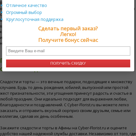
В нашем каталоге представлен широкий выбор сладостей и тортов
Отличное качество
на любой вкус и предпочтения. От роскошных шоколадных тортов и
Огромный выбор
сливочных чизкейков до восхитительных кексов и разнообразной
Круглосуточная поддержка
выпечки — каждый найдет что-то для себя. Мы также предлагаем
широкий выбор традиционных сладостей, изысканного шоколада и
Сделать первый заказ?
красиво оформленных кондитерских корзин. Каждое блюдо
Легко!
изготовлено из лучших ингредиентов, чтобы обеспечить
Получите бонус сейчас
незабываемые и вкусные впечатления.
Почему сладости и торты в Афины —
ПОЛУЧИТЬ СКИДКУ
отличная идея
Сладости и торты — это вечные подарки, подходящие к множеству
случаев. Будь то день рождения, юбилей, выпускной или простой
жест признательности, эти угощения принесут радость и счастье в
любой праздник. Они идеально подходят для выражения любви,
благодарности и поздравлений. С Cyber-Florist.ru вы можете легко
заказать и отправить вкусный сюрприз своим друзьям, семье или
коллегам, сделав их день особенным.
Закажите сладости и торты в Афины на Cyber-Florist.ru и оцените
удобство нашей надежной службы доставки. Независимо от того, где