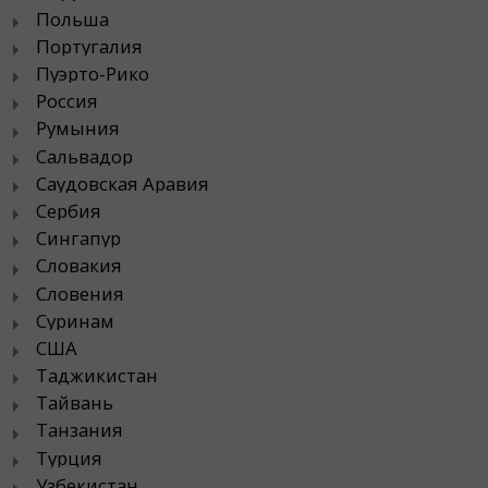
Польша
Португалия
Пуэрто-Рико
Россия
Румыния
Сальвадор
Саудовская Аравия
Сербия
Сингапур
Словакия
Словения
Суринам
США
Таджикистан
Тайвань
Танзания
Турция
Узбекистан