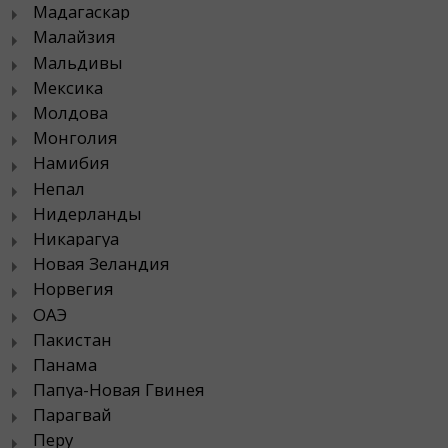
Мадагаскар
Малайзия
Мальдивы
Мексика
Молдова
Монголия
Намибия
Непал
Нидерланды
Никарагуа
Новая Зеландия
Норвегия
ОАЭ
Пакистан
Панама
Папуа-Новая Гвинея
Парагвай
Перу