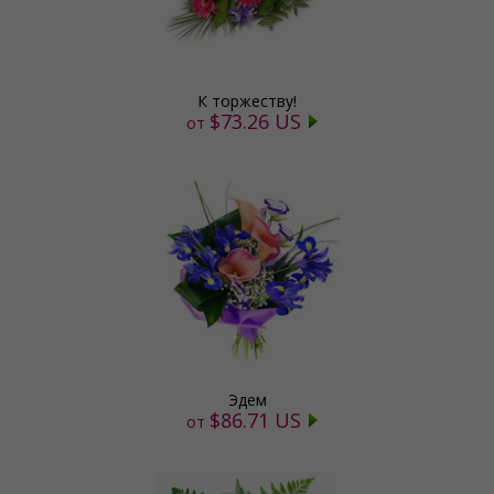
К торжеству!
$73.26 US
от
Эдем
$86.71 US
от