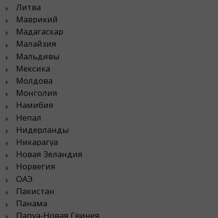
Литва
Маврикий
Мадагаскар
Малайзия
Мальдивы
Мексика
Молдова
Монголия
Намибия
Непал
Нидерланды
Никарагуа
Новая Зеландия
Норвегия
ОАЭ
Пакистан
Панама
Папуа-Новая Гвинея