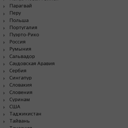
Парагвай
Перу
Польша
Португалия
Пуэрто-Рико
Россия
Румыния
Сальвадор
Саудовская Аравия
Сербия
Сингапур
Словакия
Словения
Суринам
США
Таджикистан
Тайвань
Танзания